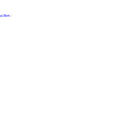
a Binh
/
n
/
Dalat
/
Mui Ne
/
Da Nang
/