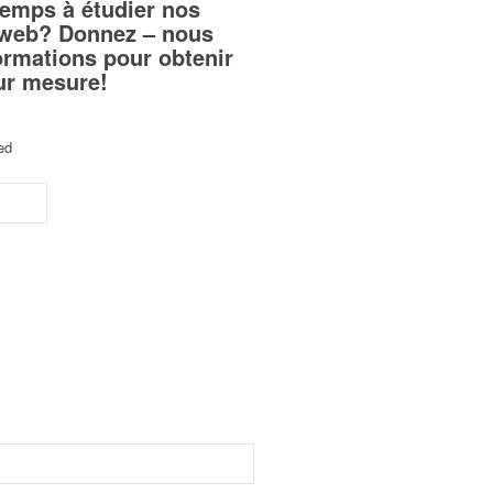
temps à étudier nos
teweb? Donnez – nous
ormations pour obtenir
sur mesure!
ed