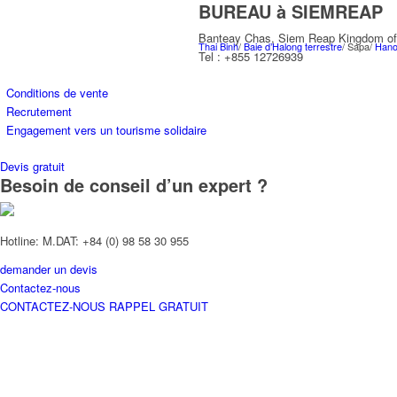
BUREAU à SIEMREAP
Banteay Chas, Siem Reap Kingdom o
Thai Binh
/
Baie d’Halong terrestre
/ Sapa/
Hano
Tel : +855 12726939
Conditions de vente
Recrutement
Engagement vers un tourisme solidaire
Devis gratuit
Besoin de conseil d’un expert ?
CENTRE
Hotline: M.DAT: +84 (0) 98 58 30 955
demander un devis
Hué /
Buon Ma Thuot
/ Parc national de Phon
Contactez-nous
CONTACTEZ-NOUS
RAPPEL GRATUIT