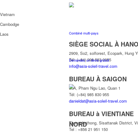
Vietnam
Cambodge
Combiné multi-pays
Laos
SIÈGE SOCIAL À HANO
2909, So2, solforest, Ecopark, Hung 
Tél: (+84) 098 583 0955
Demandez un devis gratuit
info@asia-soleil-travel.com
BUREAU À SAIGON
30A, Pham Ngu Lao, Quan 1
Tél: (+84) 985 830 955
danieldat@asia-soleil-travel.com
BUREAU à VIENTIANE
NORD
Thongphathong, Sisattanak District, V
Tel : +856 21 951 150