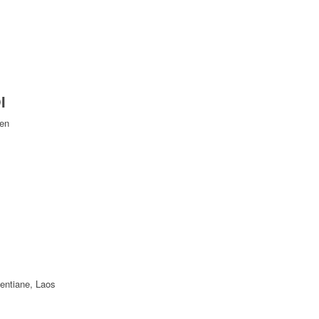
I
Yen
ientiane, Laos