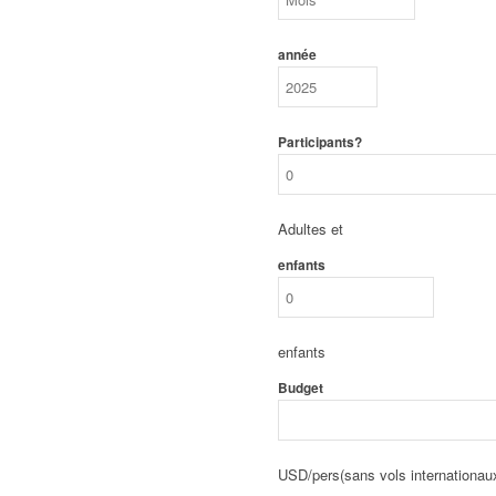
année
Participants?
Adultes et
enfants
enfants
Budget
USD/pers(sans vols internationau