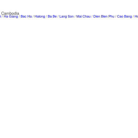
f Cambodia
i
/
Ha Giang
/
Bac Ha
/
Halong
/
Ba Be
/
Lang Son
/
Mai Chau
/
Dien Bien Phu
/
Cao Bang
/
Ho
g Nha Ke Bang /
Nha Trang
/ Le Panduranga /
My Son
/
Les Hauts Plateaux du Centre
/
Hoi A