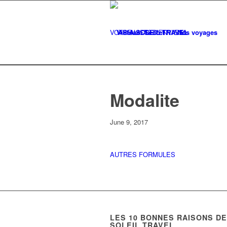
VOTRE LISTE
Vietnam Secret
D'ENVIES
Nos voyages
0
Modalite
June 9, 2017
AUTRES FORMULES
LES
10
BONNES RAISONS DE 
SOLEIL TRAVEL