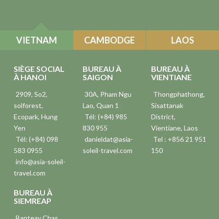
VIETNAM
CAMBODGE
LAOS
SIÈGE SOCIAL
BUREAU À
BUREAU À
À HANOI
SAIGON
VIENTIANE
2909, So2,
30A, Pham Ngu
Thongphathong,
solforest,
Lao, Quan 1
Sisattanak
Ecopark, Hung
Tél: (+84) 985
District,
Yen
830 955
Vientiane, Laos
Tél: (+84) 098
danieldat@asia-
Tel : +856 21 951
583 0955
soleil-travel.com
150
info@asia-soleil-
travel.com
BUREAU À
SIEMREAP
Banteay Chas,