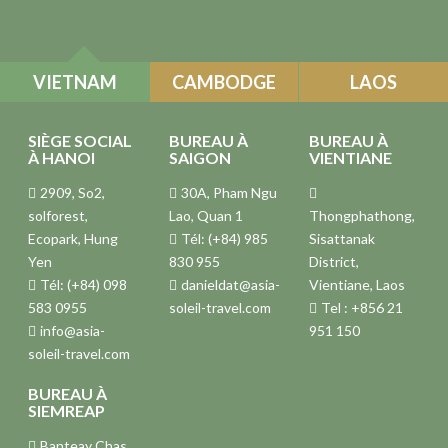
VIETNAM
CAMBODGE
LAOS
SIÈGE SOCIAL
BUREAU À
BUREAU À
À HANOI
SAIGON
VIENTIANE
2909, So2,
30A, Pham Ngu
solforest,
Lao, Quan 1
Thongphathong,
Ecopark, Hung
Tél: (+84) 985
Sisattanak
Yen
830 955
District,
Tél: (+84) 098
danieldat@asia-
Vientiane, Laos
583 0955
soleil-travel.com
Tel : +856 21
info@asia-
951 150
soleil-travel.com
BUREAU À
SIEMREAP
Banteay Chas,