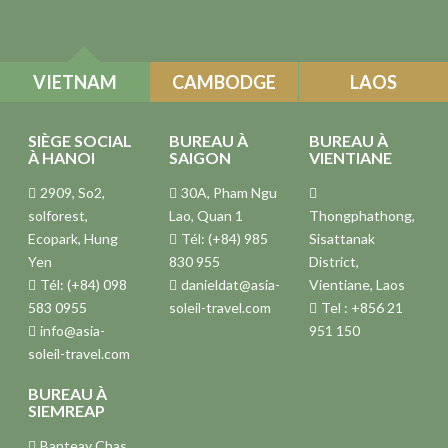
VIETNAM
CAMBODGE
LAOS
SIÈGE SOCIAL
BUREAU À
BUREAU À
À HANOI
SAIGON
VIENTIANE
2909, So2,
30A, Pham Ngu
solforest,
Lao, Quan 1
Thongphathong,
Ecopark, Hung
Tél: (+84) 985
Sisattanak
Yen
830 955
District,
Tél: (+84) 098
danieldat@asia-
Vientiane, Laos
583 0955
soleil-travel.com
Tel : +856 21
info@asia-
951 150
soleil-travel.com
BUREAU À
SIEMREAP
Banteay Chas,