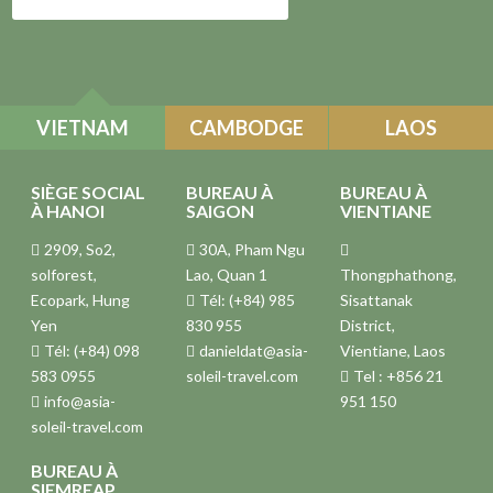
VIETNAM
CAMBODGE
LAOS
SIÈGE SOCIAL
BUREAU À
BUREAU À
À HANOI
SAIGON
VIENTIANE
2909, So2,
30A, Pham Ngu
solforest,
Lao, Quan 1
Thongphathong,
Ecopark, Hung
Tél: (+84) 985
Sisattanak
Yen
830 955
District,
Tél: (+84) 098
danieldat@asia-
Vientiane, Laos
583 0955
soleil-travel.com
Tel : +856 21
info@asia-
951 150
soleil-travel.com
BUREAU À
SIEMREAP