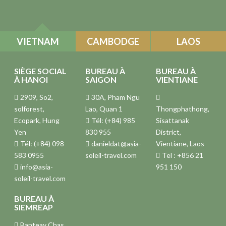
VIETNAM
CAMBODGE
LAOS
SIÈGE SOCIAL
BUREAU À
BUREAU À
À HANOI
SAIGON
VIENTIANE
2909, So2,
30A, Pham Ngu
solforest,
Lao, Quan 1
Thongphathong,
Ecopark, Hung
Tél: (+84) 985
Sisattanak
Yen
830 955
District,
Tél: (+84) 098
danieldat@asia-
Vientiane, Laos
583 0955
soleil-travel.com
Tel : +856 21
info@asia-
951 150
soleil-travel.com
BUREAU À
SIEMREAP
Banteay Chas,