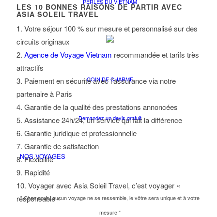
PERLES DU VIETNAM
LES
10
BONNES RAISONS DE PARTIR AVEC
ASIA SOLEIL TRAVEL
1. Votre séjour 100 % sur mesure et personnalisé sur des
circuits originaux
2.
Agence de Voyage Vietnam
recommandée et tarifs très
attractifs
COIN DE CHARME
3. Paiement en sécurité avec l’assurance via notre
partenaire à Paris
4. Garantie de la qualité des prestations annoncées
Demandez un devis gratuit
5. Assistance 24h/24, un service qui fait la différence
6. Garantie juridique et professionnelle
7. Garantie de satisfaction
NOS VOYAGES
8. Flexibilité
9. Rapidité
10. Voyager avec Asia Soleil Travel, c’est voyager «
responsable »
" Chez nous, aucun voyage ne se ressemble, le vôtre sera unique et à votre
mesure "