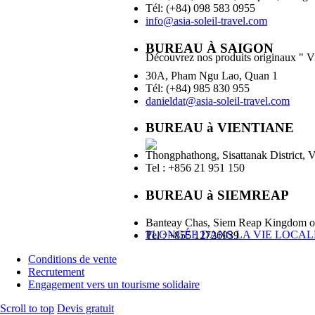
Tél: (+84) 098 583 0955
info@asia-soleil-travel.com
BUREAU À SAIGON
Découvrez nos produits originaux " V
30A, Pham Ngu Lao, Quan 1
Tél: (+84) 985 830 955
danieldat@asia-soleil-travel.com
BUREAU à VIENTIANE
Thongphathong, Sisattanak District, V
Tel : +856 21 951 150
BUREAU à SIEMREAP
Banteay Chas, Siem Reap Kingdom 
PLONGÉE DANS LA VIE LOCAL
Tel : +855 12726939
Conditions de vente
Recrutement
Engagement vers un tourisme solidaire
Scroll to top
Devis gratuit