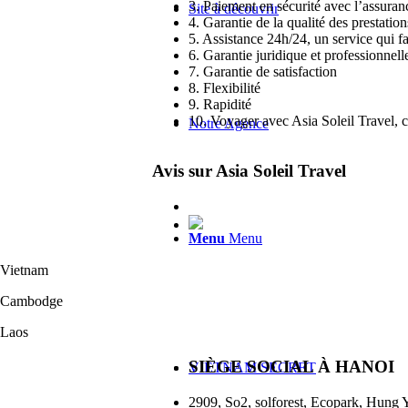
3. Paiement en sécurité avec l’assuranc
Site à découvrir
4. Garantie de la qualité des prestati
5. Assistance 24h/24, un service qui fa
6. Garantie juridique et professionnell
7. Garantie de satisfaction
8. Flexibilité
9. Rapidité
10. Voyager avec Asia Soleil Travel, 
Notre Agence
Avis sur Asia Soleil Travel
Menu
Menu
Vietnam
Cambodge
Laos
SIÈGE SOCIAL À HANOI
VIETNAM SECRET
2909, So2, solforest, Ecopark, Hung 