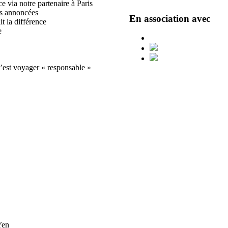
e via notre partenaire à Paris
ons annoncées
En association avec
it la différence
e
c’est voyager « responsable »
Yen