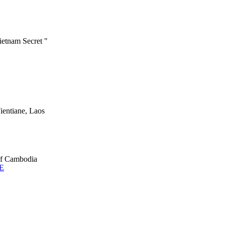
ietnam Secret "
ientiane, Laos
of Cambodia
E