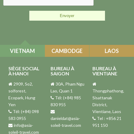
VIETNAM
CAMBODGE
LAOS
SIÈGE SOCIAL
BUREAU À
BUREAU À
À HANOI
SAIGON
VIENTIANE
2909, So2,
30A, Pham Ngu
solforest,
Lao, Quan 1
Thongphathong,
Ecopark, Hung
Tél: (+84) 985
Sisattanak
Yen
830 955
District,
Tél: (+84) 098
Vientiane, Laos
583 0955
danieldat@asia-
Tel : +856 21
info@asia-
soleil-travel.com
951 150
soleil-travel.com