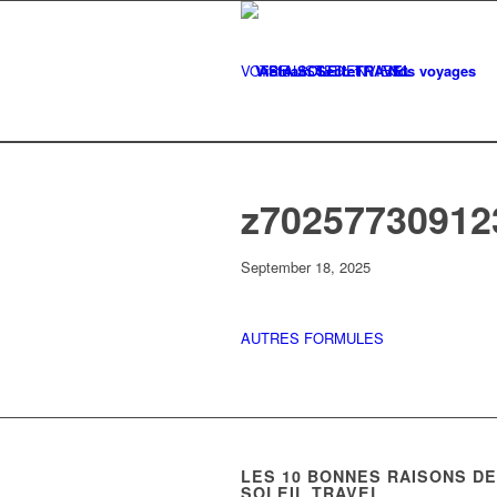
VOTRE LISTE
Vietnam Secret
D'ENVIES
Nos voyages
0
z70257730912
September 18, 2025
AUTRES FORMULES
LES
10
BONNES RAISONS DE 
SOLEIL TRAVEL