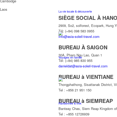
Cambodge
Laos
La vie locale & découverte
SIÈGE SOCIAL À HANO
2909, So2, solforest, Ecopark, Hung 
Tél: (+84) 098 583 0955
info@asia-soleil-travel.com
BUREAU À SAIGON
30A, Pham Ngu Lao, Quan 1
Voyages en famille
Tél: (+84) 985 830 955
danieldat@asia-soleil-travel.com
BUREAU à VIENTIANE
Thongphathong, Sisattanak District, V
Tel : +856 21 951 150
BUREAU à SIEMREAP
Randonnée & trek
Banteay Chas, Siem Reap Kingdom o
Tel : +855 12726939