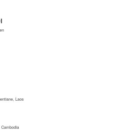
I
Yen
ientiane, Laos
f Cambodia