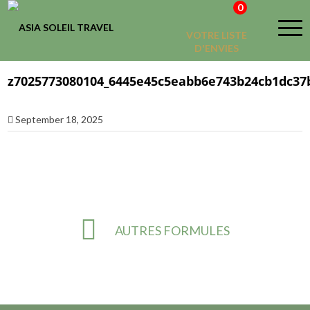
0
VOTRE LISTE
D'ENVIES
z7025773080104_6445e45c5eabb6e743b24cb1dc37
September 18, 2025
AUTRES FORMULES