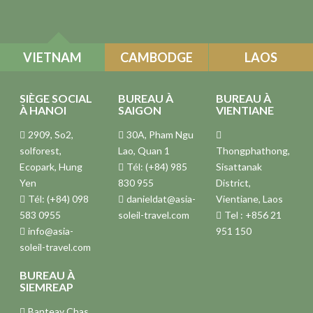
VIETNAM
CAMBODGE
LAOS
SIÈGE SOCIAL
BUREAU À
BUREAU À
À HANOI
SAIGON
VIENTIANE
2909, So2,
30A, Pham Ngu
solforest,
Lao, Quan 1
Thongphathong,
Ecopark, Hung
Tél: (+84) 985
Sisattanak
Yen
830 955
District,
Tél: (+84) 098
danieldat@asia-
Vientiane, Laos
583 0955
soleil-travel.com
Tel : +856 21
info@asia-
951 150
soleil-travel.com
BUREAU À
SIEMREAP
Banteay Chas,