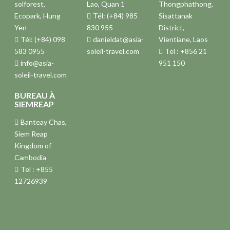
solforest,
Lao, Quan 1
Thongphathong,
Ecopark, Hung
Tél: (+84) 985
Sisattanak
Yen
830 955
District,
Tél: (+84) 098
danieldat@asia-
Vientiane, Laos
583 0955
soleil-travel.com
Tel : +856 21
info@asia-
951 150
soleil-travel.com
BUREAU À
SIEMREAP
Banteay Chas,
Siem Reap
Kingdom of
Cambodia
Tel : +855
12726939