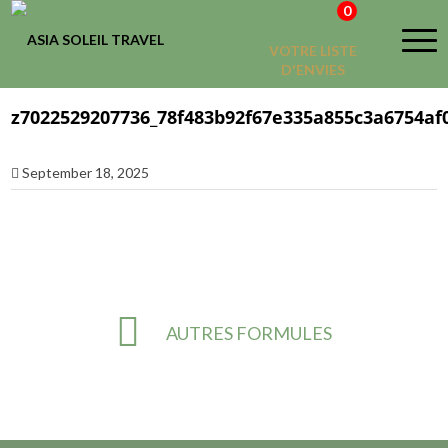
0
VOTRE LISTE
D'ENVIES
z7022529207736_78f483b92f67e335a855c3a6754af
September 18, 2025
AUTRES FORMULES