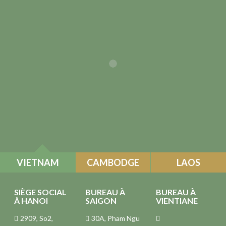
VIETNAM
CAMBODGE
LAOS
SIÈGE SOCIAL
BUREAU À
BUREAU À
À HANOI
SAIGON
VIENTIANE
2909, So2,
30A, Pham Ngu