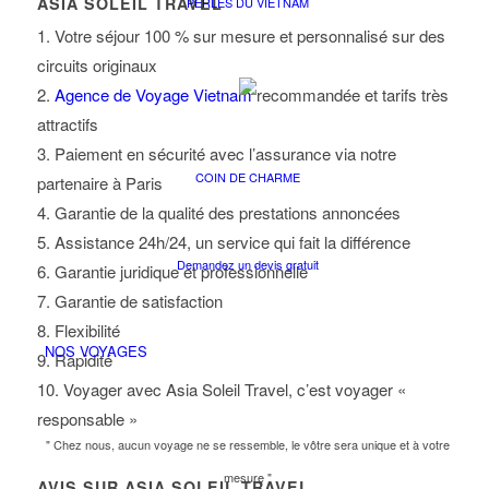
ASIA SOLEIL TRAVEL
PERLES DU VIETNAM
1. Votre séjour 100 % sur mesure et personnalisé sur des
circuits originaux
2.
Agence de Voyage Vietnam
recommandée et tarifs très
attractifs
3. Paiement en sécurité avec l’assurance via notre
COIN DE CHARME
partenaire à Paris
4. Garantie de la qualité des prestations annoncées
5. Assistance 24h/24, un service qui fait la différence
Demandez un devis gratuit
6. Garantie juridique et professionnelle
7. Garantie de satisfaction
8. Flexibilité
NOS VOYAGES
9. Rapidité
10. Voyager avec Asia Soleil Travel, c’est voyager «
responsable »
" Chez nous, aucun voyage ne se ressemble, le vôtre sera unique et à votre
mesure "
AVIS SUR ASIA SOLEIL TRAVEL