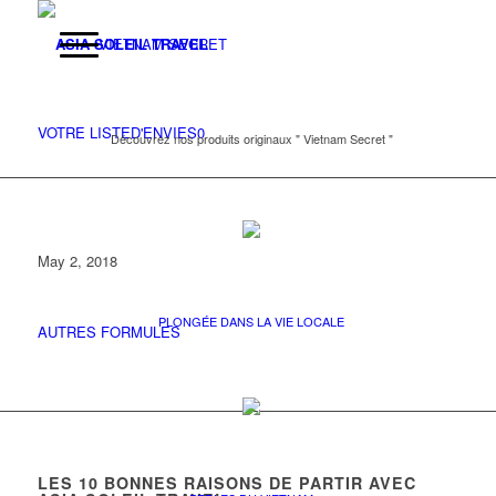
VIETNAM SECRET
VOTRE LISTE
D'ENVIES
0
Découvrez nos produits originaux " Vietnam Secret "
May 2, 2018
PLONGÉE DANS LA VIE LOCALE
AUTRES FORMULES
LES
10
BONNES RAISONS DE PARTIR AVEC