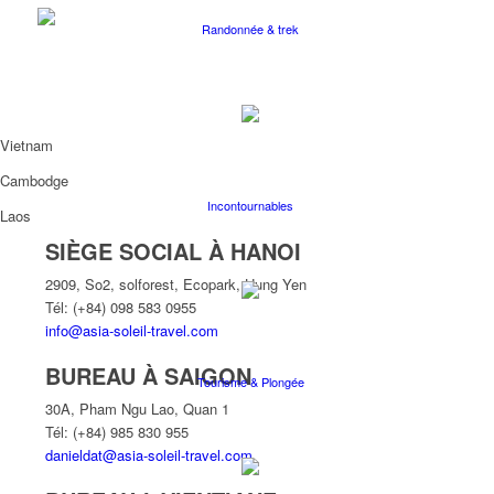
Randonnée & trek
Vietnam
Cambodge
Incontournables
Laos
SIÈGE SOCIAL À HANOI
2909, So2, solforest, Ecopark, Hung Yen
Tél: (+84) 098 583 0955
info@asia-soleil-travel.com
BUREAU À SAIGON
Tourisme & Plongée
30A, Pham Ngu Lao, Quan 1
Tél: (+84) 985 830 955
danieldat@asia-soleil-travel.com