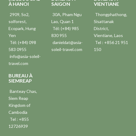
À HANOI
SAIGON
VIENTIANE
2909, So2,
30A, Pham Ngu
Thongphathong,
solforest,
Lao, Quan 1
Sisattanak
Ecopark, Hung
Tél: (+84) 985
District,
Yen
830 955
Vientiane, Laos
Tél: (+84) 098
danieldat@asia-
Tel : +856 21 951
583 0955
soleil-travel.com
150
info@asia-soleil-
travel.com
BUREAU À
SIEMREAP
Banteay Chas,
Siem Reap
Kingdom of
Cambodia
Tel : +855
12726939