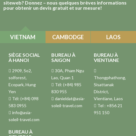
siteweb? Donnez – nous quelques brèves informations
pour obtenir un devis gratuit et sur mesure!
VIETNAM
CAMBODGE
LAOS
SIÈGE SOCIAL
BUREAU À
BUREAU À
À HANOI
SAIGON
VIENTIANE
2909, So2,
30A, Pham Ngu
solforest,
Lao, Quan 1
Thongphathong,
Ecopark, Hung
Tél: (+84) 985
Sisattanak
Yen
830 955
District,
Tél: (+84) 098
danieldat@asia-
Vientiane, Laos
583 0955
soleil-travel.com
Tel : +856 21
info@asia-
951 150
soleil-travel.com
BUREAU À