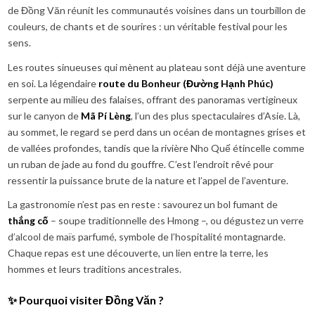
de Đồng Văn réunit les communautés voisines dans un tourbillon de
couleurs, de chants et de sourires : un véritable festival pour les
sens.
Les routes sinueuses qui mènent au plateau sont déjà une aventure
en soi. La légendaire
route du Bonheur (Đường Hạnh Phúc)
serpente au milieu des falaises, offrant des panoramas vertigineux
sur le canyon de
Mã Pí Lèng
, l’un des plus spectaculaires d’Asie. Là,
au sommet, le regard se perd dans un océan de montagnes grises et
de vallées profondes, tandis que la rivière Nho Quế étincelle comme
un ruban de jade au fond du gouffre. C’est l’endroit rêvé pour
ressentir la puissance brute de la nature et l’appel de l’aventure.
La gastronomie n’est pas en reste : savourez un bol fumant de
thắng cố
– soupe traditionnelle des Hmong –, ou dégustez un verre
d’alcool de maïs parfumé, symbole de l’hospitalité montagnarde.
Chaque repas est une découverte, un lien entre la terre, les
hommes et leurs traditions ancestrales.
✨ Pourquoi visiter Đồng Văn ?