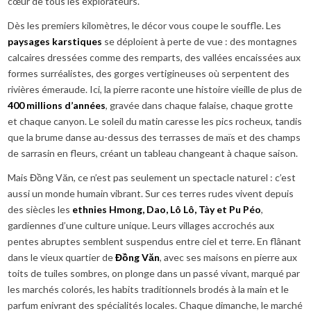
cœur de tous les explorateurs.
Dès les premiers kilomètres, le décor vous coupe le souffle. Les
paysages karstiques
se déploient à perte de vue : des montagnes
calcaires dressées comme des remparts, des vallées encaissées aux
formes surréalistes, des gorges vertigineuses où serpentent des
rivières émeraude. Ici, la pierre raconte une histoire vieille de plus de
400 millions d’années
, gravée dans chaque falaise, chaque grotte
et chaque canyon. Le soleil du matin caresse les pics rocheux, tandis
que la brume danse au-dessus des terrasses de maïs et des champs
de sarrasin en fleurs, créant un tableau changeant à chaque saison.
Mais Đồng Văn, ce n’est pas seulement un spectacle naturel : c’est
aussi un monde humain vibrant. Sur ces terres rudes vivent depuis
des siècles les
ethnies Hmong, Dao, Lô Lô, Tày et Pu Péo
,
gardiennes d’une culture unique. Leurs villages accrochés aux
pentes abruptes semblent suspendus entre ciel et terre. En flânant
dans le vieux quartier de
Đồng Văn
, avec ses maisons en pierre aux
toits de tuiles sombres, on plonge dans un passé vivant, marqué par
les marchés colorés, les habits traditionnels brodés à la main et le
parfum enivrant des spécialités locales. Chaque dimanche, le marché