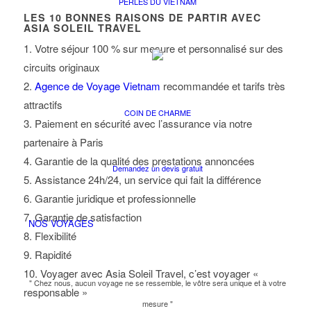
PERLES DU VIETNAM
LES
10
BONNES RAISONS DE PARTIR AVEC
ASIA SOLEIL TRAVEL
1. Votre séjour 100 % sur mesure et personnalisé sur des
circuits originaux
2.
Agence de Voyage Vietnam
recommandée et tarifs très
attractifs
COIN DE CHARME
3. Paiement en sécurité avec l’assurance via notre
partenaire à Paris
4. Garantie de la qualité des prestations annoncées
Demandez un devis gratuit
5. Assistance 24h/24, un service qui fait la différence
6. Garantie juridique et professionnelle
7. Garantie de satisfaction
NOS VOYAGES
8. Flexibilité
9. Rapidité
10. Voyager avec Asia Soleil Travel, c’est voyager «
" Chez nous, aucun voyage ne se ressemble, le vôtre sera unique et à votre
responsable »
mesure "