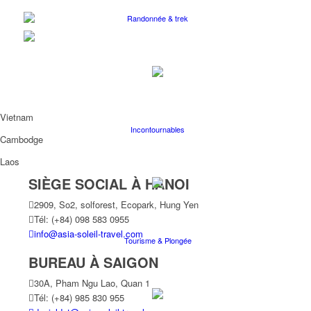
Randonnée & trek
Vietnam
Incontournables
Cambodge
Laos
SIÈGE SOCIAL À HANOI
2909, So2, solforest, Ecopark, Hung Yen
Tél: (+84) 098 583 0955
info@asia-soleil-travel.com
Tourisme & Plongée
BUREAU À SAIGON
30A, Pham Ngu Lao, Quan 1
Tél: (+84) 985 830 955