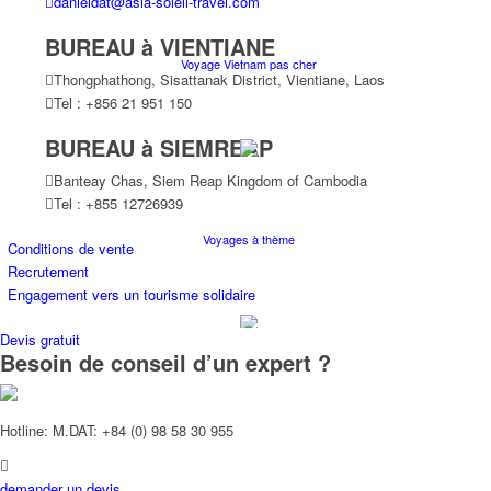
danieldat@asia-soleil-travel.com
BUREAU à VIENTIANE
Voyage Vietnam pas cher
Thongphathong, Sisattanak District, Vientiane, Laos
Tel : +856 21 951 150
BUREAU à SIEMREAP
Banteay Chas, Siem Reap Kingdom of Cambodia
Tel : +855 12726939
Voyages à thème
Conditions de vente
Recrutement
Engagement vers un tourisme solidaire
Devis gratuit
Besoin de conseil d’un expert ?
Croisières
Hotline: M.DAT: +84 (0) 98 58 30 955
demander un devis