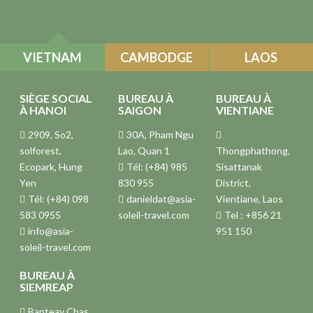
VIETNAM
CAMBODGE
LAOS
SIÈGE SOCIAL
BUREAU À
BUREAU À
À HANOI
SAIGON
VIENTIANE
2909, So2,
30A, Pham Ngu
solforest,
Lao, Quan 1
Thongphathong,
Ecopark, Hung
Tél: (+84) 985
Sisattanak
Yen
830 955
District,
Tél: (+84) 098
danieldat@asia-
Vientiane, Laos
583 0955
soleil-travel.com
Tel : +856 21
info@asia-
951 150
soleil-travel.com
BUREAU À
SIEMREAP
Banteay Chas,