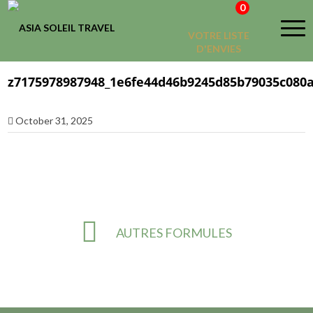
0
VOTRE LISTE
D'ENVIES
z7175978987948_1e6fe44d46b9245d85b79035c080
October 31, 2025
AUTRES FORMULES