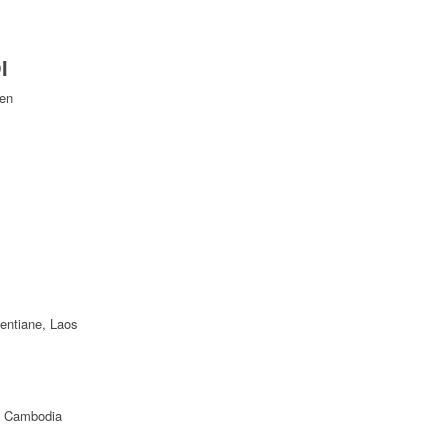
I
Yen
ientiane, Laos
f Cambodia