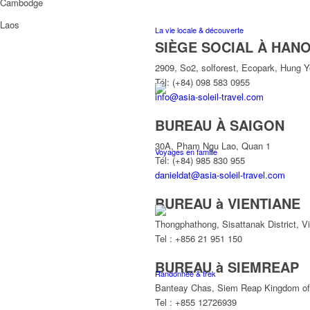
Cambodge
Laos
La vie locale & découverte
SIÈGE SOCIAL À HANO
2909, So2, solforest, Ecopark, Hung 
Tél: (+84) 098 583 0955
info@asia-soleil-travel.com
BUREAU À SAIGON
30A, Pham Ngu Lao, Quan 1
Voyages en famille
Tél: (+84) 985 830 955
danieldat@asia-soleil-travel.com
BUREAU à VIENTIANE
Thongphathong, Sisattanak District, V
Tel : +856 21 951 150
BUREAU à SIEMREAP
Randonnée & trek
Banteay Chas, Siem Reap Kingdom o
Tel : +855 12726939