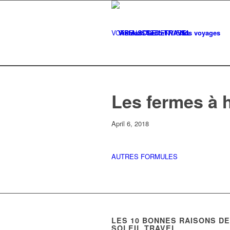
VOTRE LISTE
Vietnam Secret
D'ENVIES
Nos voyages
0
Les fermes à h
April 6, 2018
AUTRES FORMULES
LES
10
BONNES RAISONS DE 
SOLEIL TRAVEL