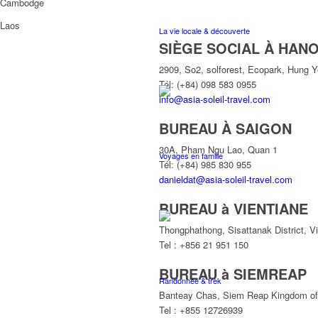
Cambodge
Laos
La vie locale & découverte
SIÈGE SOCIAL À HANO
2909, So2, solforest, Ecopark, Hung 
Tél: (+84) 098 583 0955
info@asia-soleil-travel.com
BUREAU À SAIGON
30A, Pham Ngu Lao, Quan 1
Voyages en famille
Tél: (+84) 985 830 955
danieldat@asia-soleil-travel.com
BUREAU à VIENTIANE
Thongphathong, Sisattanak District, V
Tel : +856 21 951 150
BUREAU à SIEMREAP
Randonnée & trek
Banteay Chas, Siem Reap Kingdom o
Tel : +855 12726939