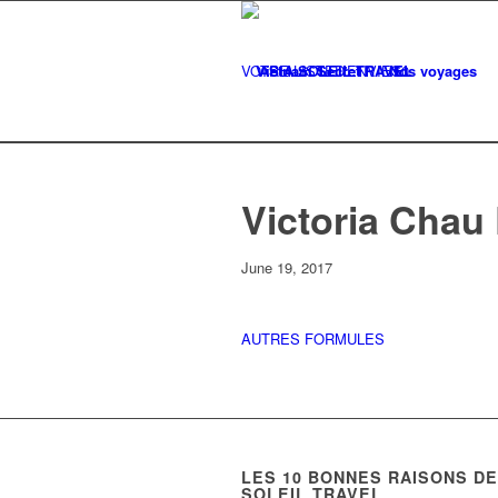
VOTRE LISTE
Vietnam Secret
D'ENVIES
Nos voyages
0
Victoria Chau
June 19, 2017
AUTRES FORMULES
LES
10
BONNES RAISONS DE 
SOLEIL TRAVEL