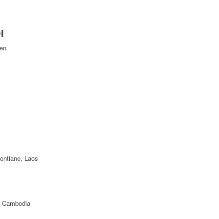
I
Yen
ientiane, Laos
f Cambodia