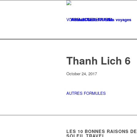
VOTRE LISTE
Vietnam Secret
D'ENVIES
Nos voyages
0
Thanh Lich 6
October 24, 2017
AUTRES FORMULES
LES
10
BONNES RAISONS DE 
SOLEIL TRAVEL