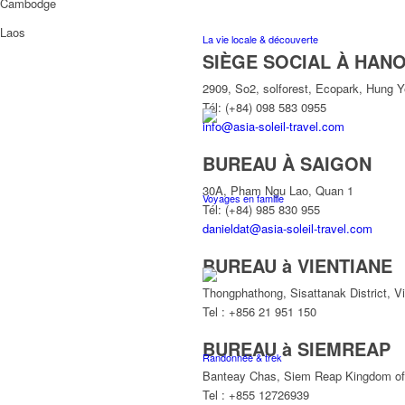
Cambodge
Laos
La vie locale & découverte
SIÈGE SOCIAL À HANO
2909, So2, solforest, Ecopark, Hung 
Tél: (+84) 098 583 0955
info@asia-soleil-travel.com
BUREAU À SAIGON
30A, Pham Ngu Lao, Quan 1
Voyages en famille
Tél: (+84) 985 830 955
danieldat@asia-soleil-travel.com
BUREAU à VIENTIANE
Thongphathong, Sisattanak District, V
Tel : +856 21 951 150
BUREAU à SIEMREAP
Randonnée & trek
Banteay Chas, Siem Reap Kingdom o
Tel : +855 12726939