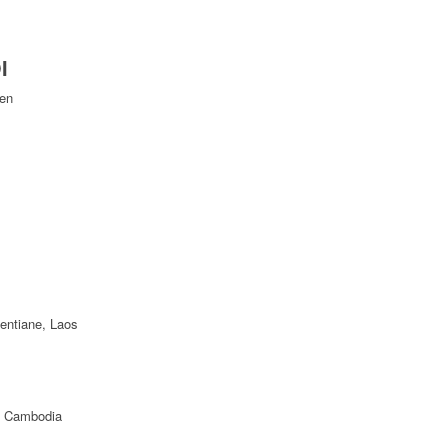
I
Yen
ientiane, Laos
f Cambodia