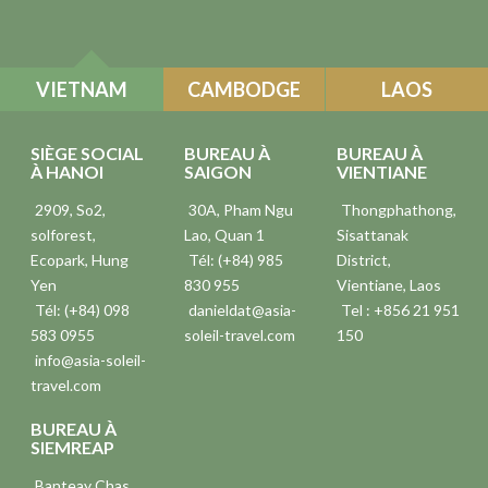
VIETNAM
CAMBODGE
LAOS
SIÈGE SOCIAL
BUREAU À
BUREAU À
À HANOI
SAIGON
VIENTIANE
2909, So2,
30A, Pham Ngu
Thongphathong,
solforest,
Lao, Quan 1
Sisattanak
Ecopark, Hung
Tél: (+84) 985
District,
Yen
830 955
Vientiane, Laos
Tél: (+84) 098
danieldat@asia-
Tel : +856 21 951
583 0955
soleil-travel.com
150
info@asia-soleil-
travel.com
BUREAU À
SIEMREAP
Banteay Chas,