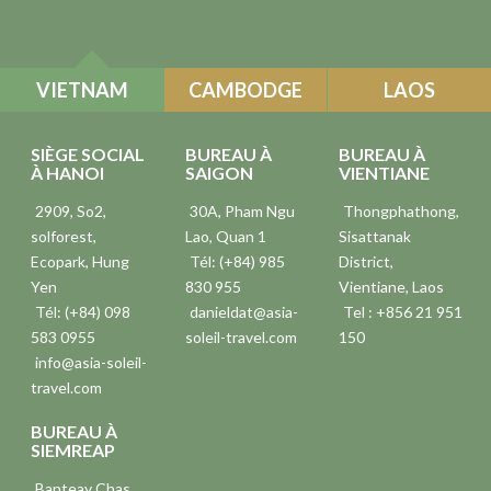
VIETNAM
CAMBODGE
LAOS
SIÈGE SOCIAL
BUREAU À
BUREAU À
À HANOI
SAIGON
VIENTIANE
2909, So2,
30A, Pham Ngu
Thongphathong,
solforest,
Lao, Quan 1
Sisattanak
Ecopark, Hung
Tél: (+84) 985
District,
Yen
830 955
Vientiane, Laos
Tél: (+84) 098
danieldat@asia-
Tel : +856 21 951
583 0955
soleil-travel.com
150
info@asia-soleil-
travel.com
BUREAU À
SIEMREAP
Banteay Chas,