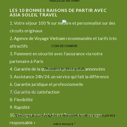
PERLES DU VIETNAM
LES
10
BONNES RAISONS DE PARTIR AVEC
ASIA SOLEIL TRAVEL
1. Votre séjour 100 % sur mesure et personnalisé sur des
circuits originaux
2.
Agence de Voyage Vietnam
recommandée et tarifs très
attractifs
COIN DE CHARME
3. Paiement en sécurité avec l’assurance via notre
partenaire à Paris
4. Garantie de la qualité des prestations annoncées
Demandez un devis gratuit
5. Assistance 24h/24, un service qui fait la différence
6. Garantie juridique et professionnelle
NOS VOYAGES
7. Garantie de satisfaction
8. Flexibilité
9. Rapidité
10. Voyager avec Asia Soleil Travel, c’est voyager «
" Chez nous, aucun voyage ne se ressemble, le vôtre sera unique et à
responsable »
votre mesure "