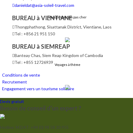
danieldat@asia-soleil-travel.com
BUREAU à VIENTIANE
Voyage Vietnam pas cher
Thongphathong, Sisattanak District, Vientiane, Laos
Tel : +856 21 951 150
BUREAU à SIEMREAP
Banteay Chas, Siem Reap Kingdom of Cambodia
Tel : +855 12726939
Voyages à thème
Conditions de vente
Recrutement
Engagement vers un tourisme solidaire
Devis gratuit
Besoin de conseil d’un expert ?
Croisières
Hotline: M.DAT: +84 (0) 98 58 30 955