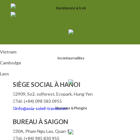
Randonnée & trek
Vietnam
Incontournables
Cambodge
Laos
SIÈGE SOCIAL À HANOI
2909, So2, solforest, Ecopark, Hung Yen
Tél: (+84) 098 583 0955
info@asia-soleil-travel.com
Tourisme & Plongée
BUREAU À SAIGON
30A, Pham Ngu Lao, Quan 1
Tél: (+84) 985 830 955