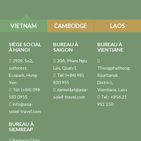
VIETNAM
CAMBODGE
LAOS
SIÈGE SOCIAL
BUREAU À
BUREAU À
À HANOI
SAIGON
VIENTIANE
2909, So2,
30A, Pham Ngu
solforest,
Lao, Quan 1
Thongphathong,
Ecopark, Hung
Tél: (+84) 985
Sisattanak
Yen
830 955
District,
Tél: (+84) 098
danieldat@asia-
Vientiane, Laos
583 0955
soleil-travel.com
Tel : +856 21
info@asia-
951 150
soleil-travel.com
BUREAU À
SIEMREAP
Banteay Chas,