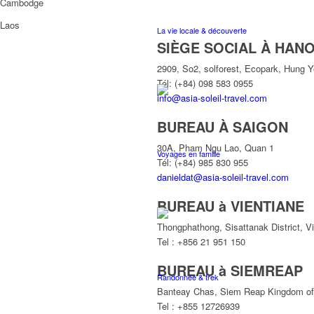
Cambodge
Laos
La vie locale & découverte
SIÈGE SOCIAL À HANO
2909, So2, solforest, Ecopark, Hung 
Tél: (+84) 098 583 0955
info@asia-soleil-travel.com
BUREAU À SAIGON
30A, Pham Ngu Lao, Quan 1
Voyages en famille
Tél: (+84) 985 830 955
danieldat@asia-soleil-travel.com
BUREAU à VIENTIANE
Thongphathong, Sisattanak District, V
Tel : +856 21 951 150
BUREAU à SIEMREAP
Randonnée & trek
Banteay Chas, Siem Reap Kingdom o
Tel : +855 12726939