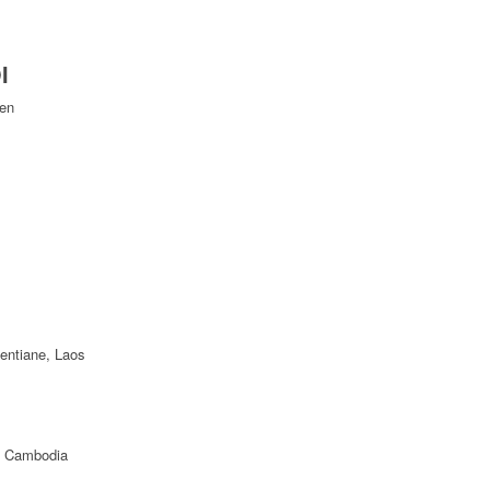
I
Yen
ientiane, Laos
f Cambodia