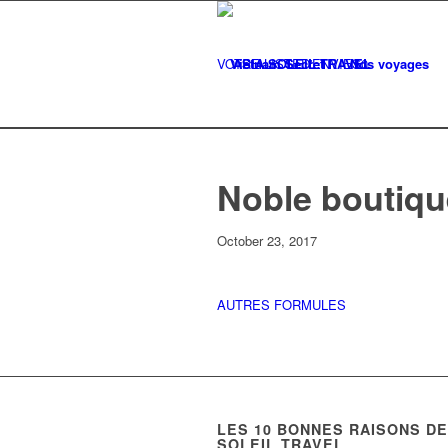
VOTRE LISTE
Vietnam Secret
D'ENVIES
Nos voyages
0
Noble boutiqu
October 23, 2017
AUTRES FORMULES
LES
10
BONNES RAISONS DE 
SOLEIL TRAVEL