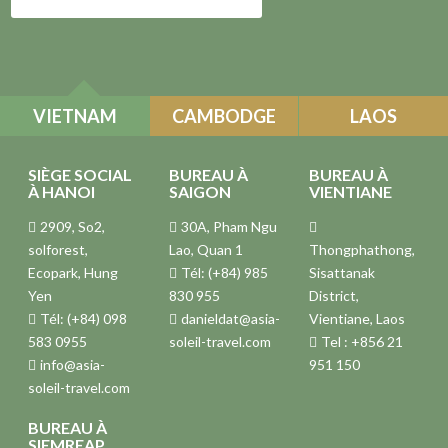
VIETNAM
CAMBODGE
LAOS
SIÈGE SOCIAL
BUREAU À
BUREAU À
À HANOI
SAIGON
VIENTIANE
2909, So2,
30A, Pham Ngu
solforest,
Lao, Quan 1
Thongphathong,
Ecopark, Hung
Tél: (+84) 985
Sisattanak
Yen
830 955
District,
Tél: (+84) 098
danieldat@asia-
Vientiane, Laos
583 0955
soleil-travel.com
Tel : +856 21
info@asia-
951 150
soleil-travel.com
BUREAU À
SIEMREAP