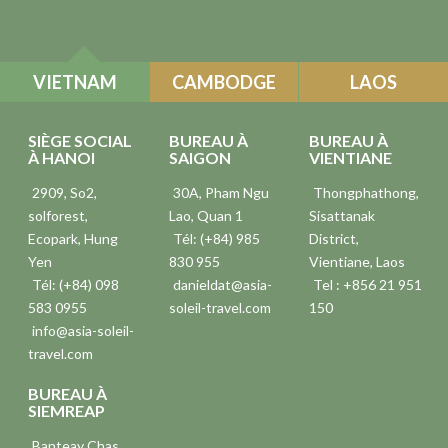
VIETNAM
CAMBODGE
LAOS
SIÈGE SOCIAL
BUREAU À
BUREAU À
À HANOI
SAIGON
VIENTIANE
2909, So2,
30A, Pham Ngu
Thongphathong,
solforest,
Lao, Quan 1
Sisattanak
Ecopark, Hung
Tél: (+84) 985
District,
Yen
830 955
Vientiane, Laos
Tél: (+84) 098
danieldat@asia-
Tel : +856 21 951
583 0955
soleil-travel.com
150
info@asia-soleil-
travel.com
BUREAU À
SIEMREAP
Banteay Chas,