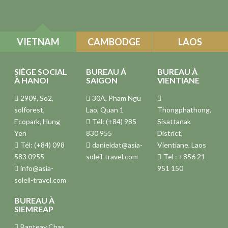
VIETNAM
CAMBODGE
LAOS
SIÈGE SOCIAL
BUREAU À
BUREAU À
À HANOI
SAIGON
VIENTIANE
2909, So2,
30A, Pham Ngu
solforest,
Lao, Quan 1
Thongphathong,
Ecopark, Hung
Tél: (+84) 985
Sisattanak
Yen
830 955
District,
Tél: (+84) 098
danieldat@asia-
Vientiane, Laos
583 0955
soleil-travel.com
Tel : +856 21
info@asia-
951 150
soleil-travel.com
BUREAU À
SIEMREAP
Banteay Chas,