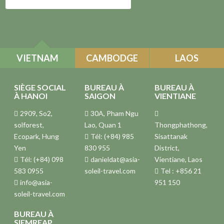
VIETNAM
CAMBODGE
LAOS
SIÈGE SOCIAL
BUREAU À
BUREAU À
À HANOI
SAIGON
VIENTIANE
2909, So2,
30A, Pham Ngu
solforest,
Lao, Quan 1
Thongphathong,
Ecopark, Hung
Tél: (+84) 985
Sisattanak
Yen
830 955
District,
Tél: (+84) 098
danieldat@asia-
Vientiane, Laos
583 0955
soleil-travel.com
Tel : +856 21
info@asia-
951 150
soleil-travel.com
BUREAU À
SIEMREAP