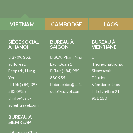
VIETNAM
CAMBODGE
LAOS
SIÈGE SOCIAL
BUREAU À
BUREAU À
À HANOI
SAIGON
VIENTIANE
2909, So2,
30A, Pham Ngu
solforest,
Lao, Quan 1
Thongphathong,
Ecopark, Hung
Tél: (+84) 985
Sisattanak
Yen
830 955
District,
Tél: (+84) 098
danieldat@asia-
Vientiane, Laos
583 0955
soleil-travel.com
Tel : +856 21
info@asia-
951 150
soleil-travel.com
BUREAU À
SIEMREAP
Banteay Chas,