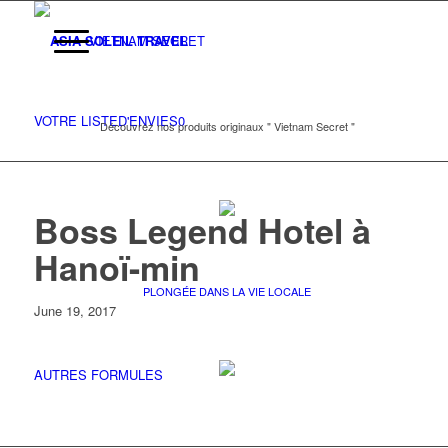
VIETNAM SECRET
VOTRE LISTE
D'ENVIES
0
Découvrez nos produits originaux " Vietnam Secret "
Boss Legend Hotel à
Hanoï-min
PLONGÉE DANS LA VIE LOCALE
June 19, 2017
AUTRES FORMULES