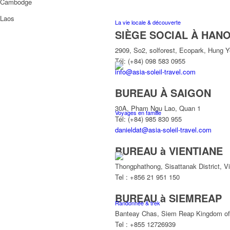
Cambodge
Laos
La vie locale & découverte
SIÈGE SOCIAL À HANO
2909, So2, solforest, Ecopark, Hung 
Tél: (+84) 098 583 0955
info@asia-soleil-travel.com
BUREAU À SAIGON
30A, Pham Ngu Lao, Quan 1
Voyages en famille
Tél: (+84) 985 830 955
danieldat@asia-soleil-travel.com
BUREAU à VIENTIANE
Thongphathong, Sisattanak District, V
Tel : +856 21 951 150
BUREAU à SIEMREAP
Randonnée & trek
Banteay Chas, Siem Reap Kingdom o
Tel : +855 12726939