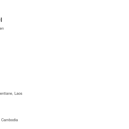
I
Yen
ientiane, Laos
f Cambodia