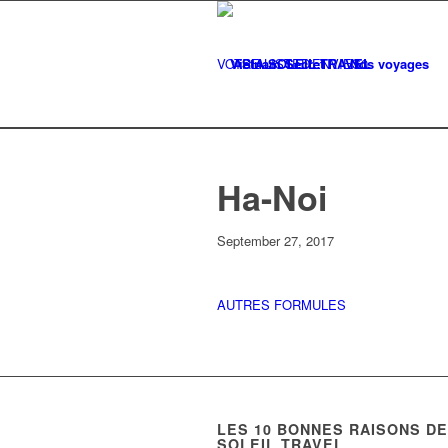
VOTRE LISTE
Vietnam Secret
D'ENVIES
Nos voyages
0
Ha-Noi
September 27, 2017
AUTRES FORMULES
LES
10
BONNES RAISONS DE 
SOLEIL TRAVEL