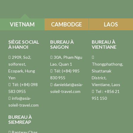
VIETNAM
CAMBODGE
LAOS
SIÈGE SOCIAL
BUREAU À
BUREAU À
À HANOI
SAIGON
VIENTIANE
2909, So2,
30A, Pham Ngu
solforest,
Lao, Quan 1
Thongphathong,
Ecopark, Hung
Tél: (+84) 985
Sisattanak
Yen
830 955
District,
Tél: (+84) 098
danieldat@asia-
Vientiane, Laos
583 0955
soleil-travel.com
Tel : +856 21
info@asia-
951 150
soleil-travel.com
BUREAU À
SIEMREAP
Banteay Chas,