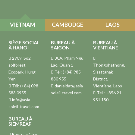
VIETNAM
CAMBODGE
LAOS
SIÈGE SOCIAL
BUREAU À
BUREAU À
À HANOI
SAIGON
VIENTIANE
2909, So2,
30A, Pham Ngu
solforest,
Lao, Quan 1
Thongphathong,
Ecopark, Hung
Tél: (+84) 985
Sisattanak
Yen
830 955
District,
Tél: (+84) 098
danieldat@asia-
Vientiane, Laos
583 0955
soleil-travel.com
Tel : +856 21
info@asia-
951 150
soleil-travel.com
BUREAU À
SIEMREAP
Banteay Chas,