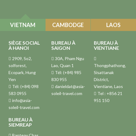
VIETNAM
CAMBODGE
LAOS
SIÈGE SOCIAL
BUREAU À
BUREAU À
À HANOI
SAIGON
VIENTIANE
2909, So2,
30A, Pham Ngu
solforest,
Lao, Quan 1
Thongphathong,
Ecopark, Hung
Tél: (+84) 985
Sisattanak
Yen
830 955
District,
Tél: (+84) 098
danieldat@asia-
Vientiane, Laos
583 0955
soleil-travel.com
Tel : +856 21
info@asia-
951 150
soleil-travel.com
BUREAU À
SIEMREAP
Banteay Chas,