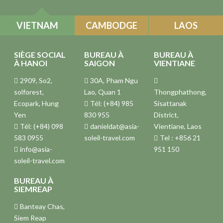
VIETNAM
CAMBODGE
LAOS
SIÈGE SOCIAL
BUREAU À
BUREAU À
À HANOI
SAIGON
VIENTIANE
2909, So2,
30A, Pham Ngu
solforest,
Lao, Quan 1
Thongphathong,
Ecopark, Hung
Tél: (+84) 985
Sisattanak
Yen
830 955
District,
Tél: (+84) 098
danieldat@asia-
Vientiane, Laos
583 0955
soleil-travel.com
Tel : +856 21
info@asia-
951 150
soleil-travel.com
BUREAU À
SIEMREAP
Banteay Chas,
Siem Reap