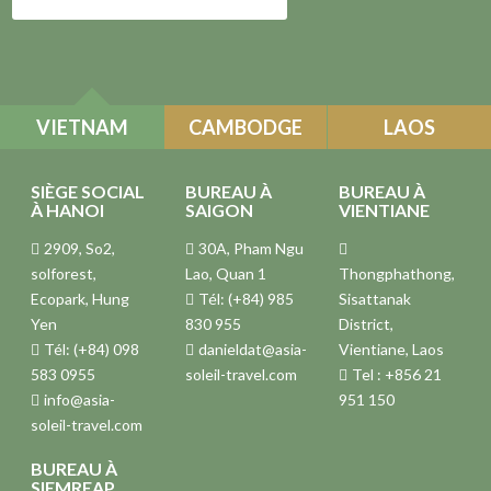
VIETNAM
CAMBODGE
LAOS
SIÈGE SOCIAL
BUREAU À
BUREAU À
À HANOI
SAIGON
VIENTIANE
2909, So2,
30A, Pham Ngu
solforest,
Lao, Quan 1
Thongphathong,
Ecopark, Hung
Tél: (+84) 985
Sisattanak
Yen
830 955
District,
Tél: (+84) 098
danieldat@asia-
Vientiane, Laos
583 0955
soleil-travel.com
Tel : +856 21
info@asia-
951 150
soleil-travel.com
BUREAU À
SIEMREAP