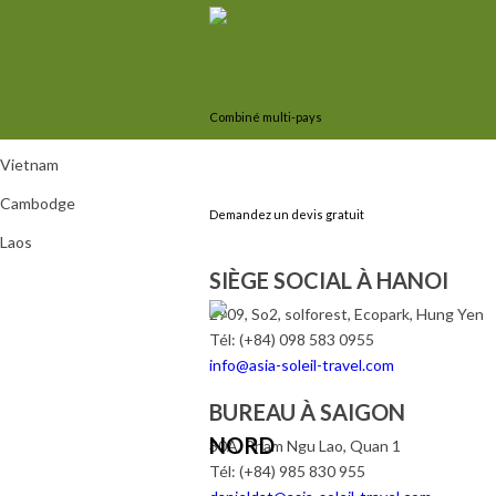
Combiné multi-pays
Vietnam
Cambodge
Demandez un devis gratuit
Laos
SIÈGE SOCIAL À HANOI
2909, So2, solforest, Ecopark, Hung Yen
Tél: (+84) 098 583 0955
info@asia-soleil-travel.com
BUREAU À SAIGON
NORD
30A, Pham Ngu Lao, Quan 1
Tél: (+84) 985 830 955