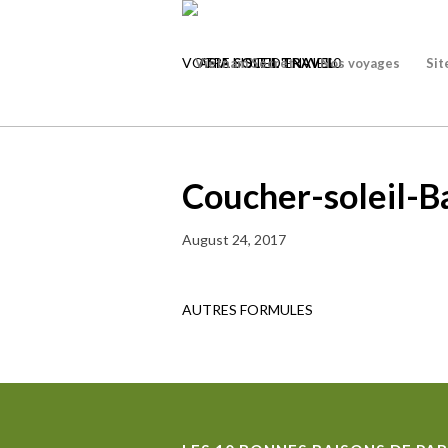
VOTRE LISTE
D'ENVIES
0
Vietnam Secret
Nos voyages
Sit
Coucher-soleil-B
August 24, 2017
AUTRES FORMULES