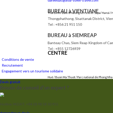
danieldat@asia-soleil-travel.com
BUREAU à VIENTIANE
Thai Binh
/
Baie d’Halong terrestre
/ Sapa/
Hanoi
/
Thongphathong, Sisattanak District, Vien
Tel : +856 21 951 150
BUREAU à SIEMREAP
Banteay Chas, Siem Reap Kingdom of Ca
Tel : +855 12726939
CENTRE
Conditions de vente
Recrutement
Engagement vers un tourisme solidaire
Hué /
Buon Ma Thuot
/ Parc national de Phong Nha
Devis gratuit
Besoin de conseil d’un expert ?
Hotline: M.DAT: +84 (0) 98 58 30 955
demander un devis