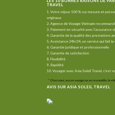
LES
10
BONNES RAISONS DE PART
TRAVEL
1. Votre séjour 100 % sur mesure et person
originaux
2.
Agence de Voyage Vietnam
recommandée 
3. Paiement en sécurité avec l’assurance vi
4. Garantie de la qualité des prestations 
5. Assistance 24h/24, un service qui fait la
6. Garantie juridique et professionnelle
7. Garantie de satisfaction
8. Flexibilité
9. Rapidité
10. Voyager avec Asia Soleil Travel, c’est 
" Chez nous, aucun voyage ne se ressemble, le vôt
AVIS SUR ASIA SOLEIL TRAVEL