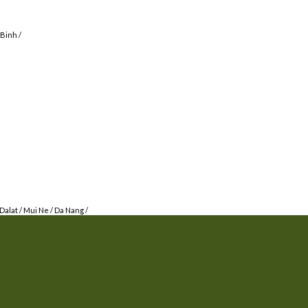
 Binh
/
Dalat
/
Mui Ne
/
Da Nang
/