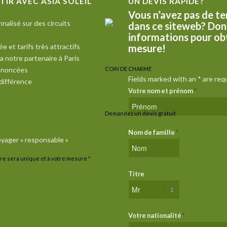
IR AVEC ASIA SOLEIL
UN DEVIS RAPIDE?
Vous n’avez pas de te
nalisé sur des circuits
dans ce siteweb? Don
informations pour obt
et tarifs très attractifs
mesure!
a notre partenaire à Paris
annoncées
COIN DE CHARME
Fields marked with an
*
are req
 différence
Votre nom et prénom
*
Demandez un devis gratuit
Nom de famille
*
voyager « responsable »
re sera unique et à votre mesure "
Titre
Votre nationalité
*