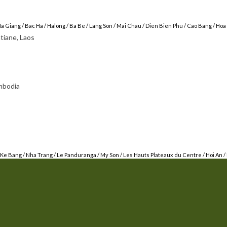
Ha Giang
/
Bac Ha
/
Halong
/
Ba Be
/
Lang Son
/
Mai Chau
/
Dien Bien Phu
/
Cao Bang
/
Hoa
tiane, Laos
mbodia
 Ke Bang /
Nha Trang
/ Le Panduranga /
My Son
/
Les Hauts Plateaux du Centre
/
Hoi An
/