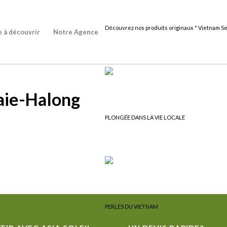
Découvrez nos produits originaux " Vietnam Se
e à découvrir
Notre Agence
aie-Halong
PLONGÉE DANS LA VIE LOCALE
PERLES DU VIETNAM