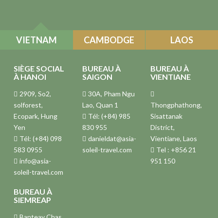
VIETNAM
CAMBODGE
LAOS
SIÈGE SOCIAL
BUREAU À
BUREAU À
À HANOI
SAIGON
VIENTIANE
2909, So2,
30A, Pham Ngu
solforest,
Lao, Quan 1
Thongphathong,
Ecopark, Hung
Tél: (+84) 985
Sisattanak
Yen
830 955
District,
Tél: (+84) 098
danieldat@asia-
Vientiane, Laos
583 0955
soleil-travel.com
Tel : +856 21
info@asia-
951 150
soleil-travel.com
BUREAU À
SIEMREAP
Banteay Chas,