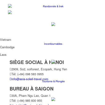
Randonnée & trek
Vietnam
Incontournables
Cambodge
Laos
SIÈGE SOCIAL À HANOI
2909, So2, solforest, Ecopark, Hung Yen
Tél: (+84) 098 583 0955
info@asia-soleil-travel.com
Tourisme & Plongée
BUREAU À SAIGON
30A, Pham Ngu Lao, Quan 1
Tél: (+84) 985 830 955