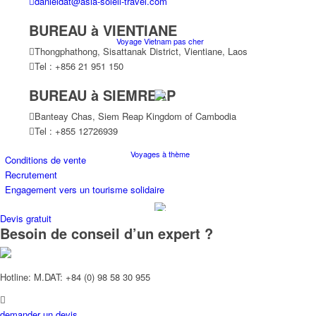
danieldat@asia-soleil-travel.com
BUREAU à VIENTIANE
Voyage Vietnam pas cher
Thongphathong, Sisattanak District, Vientiane, Laos
Tel : +856 21 951 150
BUREAU à SIEMREAP
Banteay Chas, Siem Reap Kingdom of Cambodia
Tel : +855 12726939
Voyages à thème
Conditions de vente
Recrutement
Engagement vers un tourisme solidaire
Devis gratuit
Besoin de conseil d’un expert ?
Croisières
Hotline: M.DAT: +84 (0) 98 58 30 955
demander un devis