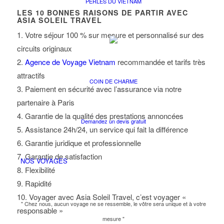
PERLES DU VIETNAM
LES
10
BONNES RAISONS DE PARTIR AVEC
ASIA SOLEIL TRAVEL
1. Votre séjour 100 % sur mesure et personnalisé sur des
circuits originaux
2.
Agence de Voyage Vietnam
recommandée et tarifs très
attractifs
COIN DE CHARME
3. Paiement en sécurité avec l’assurance via notre
partenaire à Paris
4. Garantie de la qualité des prestations annoncées
Demandez un devis gratuit
5. Assistance 24h/24, un service qui fait la différence
6. Garantie juridique et professionnelle
7. Garantie de satisfaction
NOS VOYAGES
8. Flexibilité
9. Rapidité
10. Voyager avec Asia Soleil Travel, c’est voyager «
" Chez nous, aucun voyage ne se ressemble, le vôtre sera unique et à votre
responsable »
mesure "