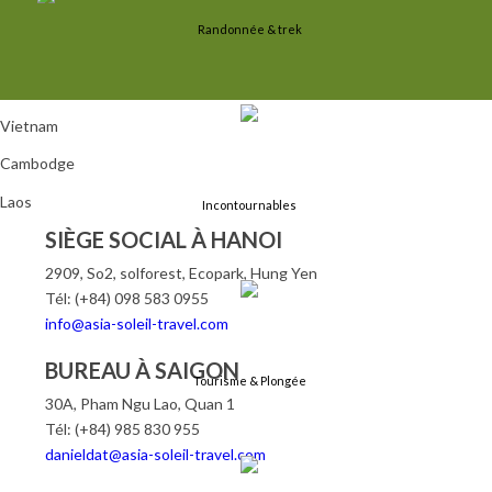
Randonnée & trek
Vietnam
Cambodge
Laos
Incontournables
SIÈGE SOCIAL À HANOI
2909, So2, solforest, Ecopark, Hung Yen
Tél: (+84) 098 583 0955
info@asia-soleil-travel.com
BUREAU À SAIGON
Tourisme & Plongée
30A, Pham Ngu Lao, Quan 1
Tél: (+84) 985 830 955
danieldat@asia-soleil-travel.com