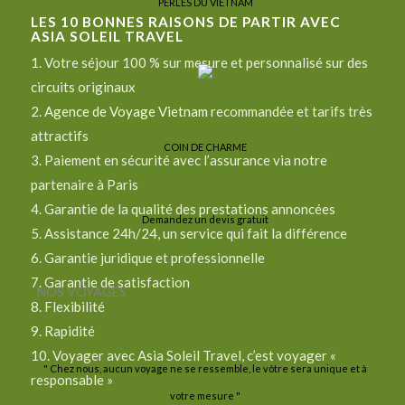
PERLES DU VIETNAM
LES
10
BONNES RAISONS DE PARTIR AVEC
ASIA SOLEIL TRAVEL
1. Votre séjour 100 % sur mesure et personnalisé sur des
circuits originaux
2.
Agence de Voyage Vietnam
recommandée et tarifs très
attractifs
COIN DE CHARME
3. Paiement en sécurité avec l’assurance via notre
partenaire à Paris
4. Garantie de la qualité des prestations annoncées
Demandez un devis gratuit
5. Assistance 24h/24, un service qui fait la différence
6. Garantie juridique et professionnelle
7. Garantie de satisfaction
NOS VOYAGES
8. Flexibilité
9. Rapidité
10. Voyager avec Asia Soleil Travel, c’est voyager «
" Chez nous, aucun voyage ne se ressemble, le vôtre sera unique et à
responsable »
votre mesure "