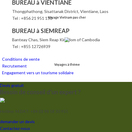
BUREAU à VIENTIANE
Thongphathong, Sisattanak District, Vientiane, Laos
Voyage Vietnam pas cher
Tel : +856 21 951 150
BUREAU à SIEMREAP
Banteay Chas, Siem Reap Kingdom of Cambodia
Tel : +855 12726939
Conditions de vente
Voyages à thème
Recrutement
Engagement vers un tourisme solidaire
Devis gratuit
Besoin de conseil d’un expert ?
Hotline: M.DAT: +84 (0) 98 58 30 955
Croisières
demander un devis
Contactez-nous