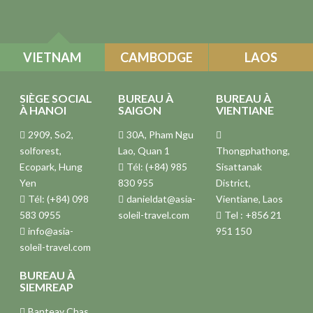
VIETNAM
CAMBODGE
LAOS
SIÈGE SOCIAL
BUREAU À
BUREAU À
À HANOI
SAIGON
VIENTIANE
2909, So2,
30A, Pham Ngu
solforest,
Lao, Quan 1
Thongphathong,
Ecopark, Hung
Tél: (+84) 985
Sisattanak
Yen
830 955
District,
Tél: (+84) 098
danieldat@asia-
Vientiane, Laos
583 0955
soleil-travel.com
Tel : +856 21
info@asia-
951 150
soleil-travel.com
BUREAU À
SIEMREAP
Banteay Chas,