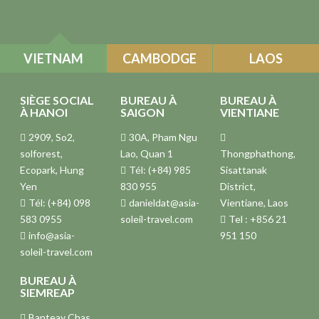
VIETNAM
CAMBODGE
LAOS
SIÈGE SOCIAL
BUREAU À
BUREAU À
À HANOI
SAIGON
VIENTIANE
2909, So2,
30A, Pham Ngu
solforest,
Lao, Quan 1
Thongphathong,
Ecopark, Hung
Tél: (+84) 985
Sisattanak
Yen
830 955
District,
Tél: (+84) 098
danieldat@asia-
Vientiane, Laos
583 0955
soleil-travel.com
Tel : +856 21
info@asia-
951 150
soleil-travel.com
BUREAU À
SIEMREAP
Banteay Chas,