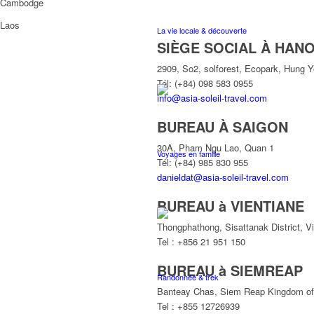
Cambodge
Laos
La vie locale & découverte
SIÈGE SOCIAL À HANO
2909, So2, solforest, Ecopark, Hung 
Tél: (+84) 098 583 0955
info@asia-soleil-travel.com
BUREAU À SAIGON
30A, Pham Ngu Lao, Quan 1
Voyages en famille
Tél: (+84) 985 830 955
danieldat@asia-soleil-travel.com
BUREAU à VIENTIANE
Thongphathong, Sisattanak District, V
Tel : +856 21 951 150
BUREAU à SIEMREAP
Randonnée & trek
Banteay Chas, Siem Reap Kingdom o
Tel : +855 12726939