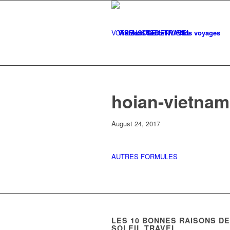
VOTRE LISTE
Vietnam Secret
D'ENVIES
Nos voyages
0
hoian-vietnam
August 24, 2017
AUTRES FORMULES
LES
10
BONNES RAISONS DE 
SOLEIL TRAVEL