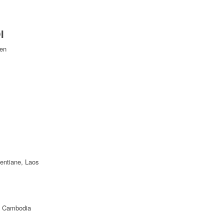
I
Yen
ientiane, Laos
f Cambodia