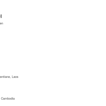
I
Yen
ientiane, Laos
f Cambodia