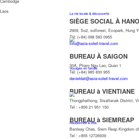
Cambodge
Laos
La vie locale & découverte
SIÈGE SOCIAL À HANO
2909, So2, solforest, Ecopark, Hung 
Tél: (+84) 098 583 0955
info@asia-soleil-travel.com
BUREAU À SAIGON
30A, Pham Ngu Lao, Quan 1
Voyages en famille
Tél: (+84) 985 830 955
danieldat@asia-soleil-travel.com
BUREAU à VIENTIANE
Thongphathong, Sisattanak District, V
Tel : +856 21 951 150
BUREAU à SIEMREAP
Randonnée & trek
Banteay Chas, Siem Reap Kingdom o
Tel : +855 12726939