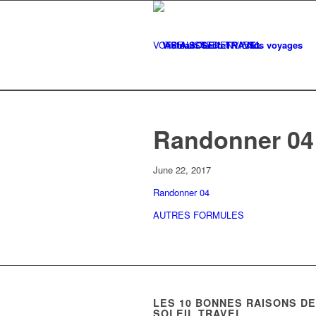
VOTRE LISTE
Vietnam Secret
D'ENVIES
Nos voyages
0
Randonner 04
June 22, 2017
Randonner 04
AUTRES FORMULES
LES
10
BONNES RAISONS DE 
SOLEIL TRAVEL