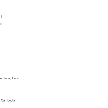
I
Yen
ientiane, Laos
f Cambodia