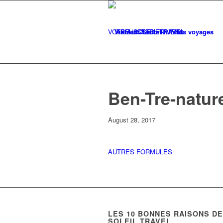
VOTRE LISTE
Vietnam Secret
D'ENVIES
Nos voyages
0
Ben-Tre-natur
August 28, 2017
AUTRES FORMULES
LES
10
BONNES RAISONS DE 
SOLEIL TRAVEL