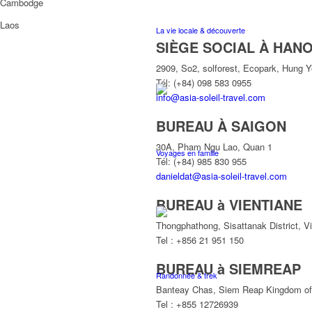
Cambodge
Laos
La vie locale & découverte
SIÈGE SOCIAL À HANO
2909, So2, solforest, Ecopark, Hung 
Tél: (+84) 098 583 0955
info@asia-soleil-travel.com
BUREAU À SAIGON
30A, Pham Ngu Lao, Quan 1
Voyages en famille
Tél: (+84) 985 830 955
danieldat@asia-soleil-travel.com
BUREAU à VIENTIANE
Thongphathong, Sisattanak District, V
Tel : +856 21 951 150
BUREAU à SIEMREAP
Randonnée & trek
Banteay Chas, Siem Reap Kingdom o
Tel : +855 12726939