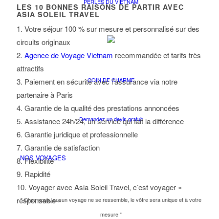
PERLES DU VIETNAM
LES
10
BONNES RAISONS DE PARTIR AVEC
ASIA SOLEIL TRAVEL
1. Votre séjour 100 % sur mesure et personnalisé sur des
circuits originaux
2.
Agence de Voyage Vietnam
recommandée et tarifs très
attractifs
COIN DE CHARME
3. Paiement en sécurité avec l’assurance via notre
partenaire à Paris
4. Garantie de la qualité des prestations annoncées
Demandez un devis gratuit
5. Assistance 24h/24, un service qui fait la différence
6. Garantie juridique et professionnelle
7. Garantie de satisfaction
NOS VOYAGES
8. Flexibilité
9. Rapidité
10. Voyager avec Asia Soleil Travel, c’est voyager «
responsable »
" Chez nous, aucun voyage ne se ressemble, le vôtre sera unique et à votre
mesure "