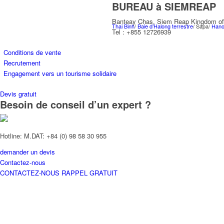
BUREAU à SIEMREAP
Banteay Chas, Siem Reap Kingdom o
Thai Binh
/
Baie d’Halong terrestre
/ Sapa/
Hano
Tel : +855 12726939
Conditions de vente
Recrutement
Engagement vers un tourisme solidaire
Devis gratuit
Besoin de conseil d’un expert ?
CENTRE
Hotline: M.DAT: +84 (0) 98 58 30 955
demander un devis
Hué /
Buon Ma Thuot
/ Parc national de Phon
Contactez-nous
CONTACTEZ-NOUS
RAPPEL GRATUIT