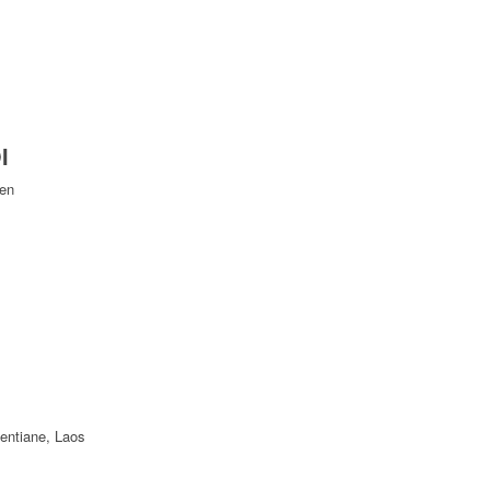
I
Yen
ientiane, Laos