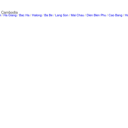
f Cambodia
i
/
Ha Giang
/
Bac Ha
/
Halong
/
Ba Be
/
Lang Son
/
Mai Chau
/
Dien Bien Phu
/
Cao Bang
/
Ho
g Nha Ke Bang /
Nha Trang
/ Le Panduranga /
My Son
/
Les Hauts Plateaux du Centre
/
Hoi A