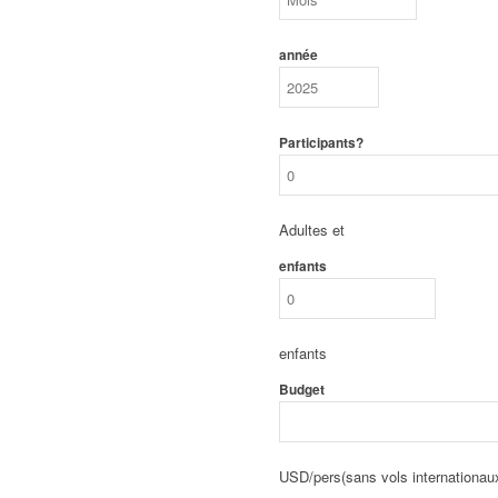
année
Participants?
Adultes et
enfants
enfants
Budget
USD/pers(sans vols internationau