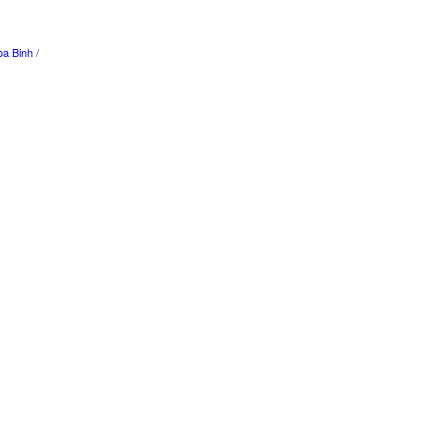
a Binh
/
n
/
Dalat
/
Mui Ne
/
Da Nang
/