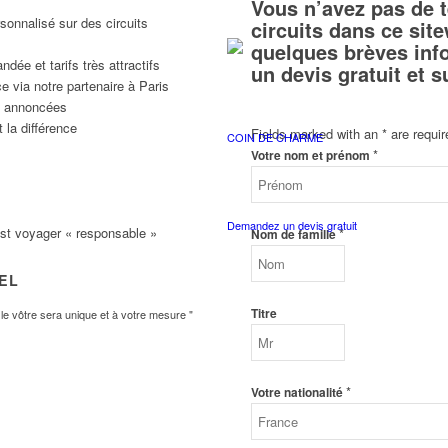
Vous n’avez pas de 
sonnalisé sur des circuits
circuits dans ce si
quelques brèves inf
ée et tarifs très attractifs
un devis gratuit et 
e via notre partenaire à Paris
ns annoncées
 la différence
Fields marked with an
*
are requir
COIN DE CHARME
*
Votre nom et prénom
Demandez un devis gratuit
est voyager « responsable »
*
Nom de famille
VEL
Titre
e vôtre sera unique et à votre mesure "
*
Votre nationalité