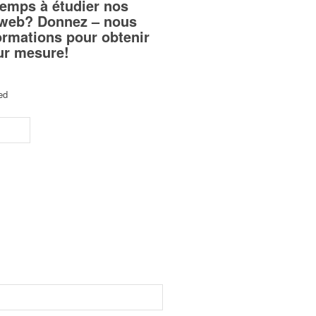
temps à étudier nos
teweb? Donnez – nous
ormations pour obtenir
sur mesure!
ed