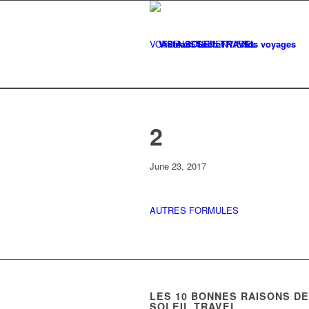
VOTRE LISTE
Vietnam Secret
D'ENVIES
Nos voyages
0
2
June 23, 2017
AUTRES FORMULES
LES
10
BONNES RAISONS DE 
SOLEIL TRAVEL