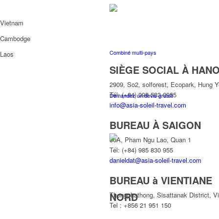
Vietnam
Cambodge
Combiné multi-pays
Laos
SIÈGE SOCIAL À HANO
2909, So2, solforest, Ecopark, Hung 
Tél: (+84) 098 583 0955
Demandez un devis gratuit
info@asia-soleil-travel.com
BUREAU À SAIGON
30A, Pham Ngu Lao, Quan 1
Tél: (+84) 985 830 955
danieldat@asia-soleil-travel.com
BUREAU à VIENTIANE
NORD
Thongphathong, Sisattanak District, V
Tel : +856 21 951 150