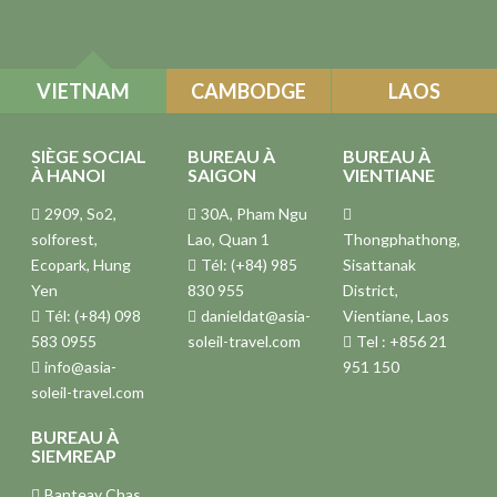
VIETNAM
CAMBODGE
LAOS
SIÈGE SOCIAL
BUREAU À
BUREAU À
À HANOI
SAIGON
VIENTIANE
2909, So2,
30A, Pham Ngu
solforest,
Lao, Quan 1
Thongphathong,
Ecopark, Hung
Tél: (+84) 985
Sisattanak
Yen
830 955
District,
Tél: (+84) 098
danieldat@asia-
Vientiane, Laos
583 0955
soleil-travel.com
Tel : +856 21
info@asia-
951 150
soleil-travel.com
BUREAU À
SIEMREAP
Banteay Chas,