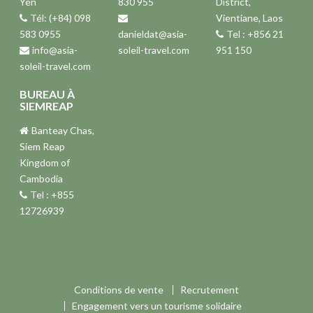
Yen
830 955
District,
Tél: (+84) 098
Vientiane, Laos
583 0955
danieldat@asia-
Tel : +856 21
info@asia-
soleil-travel.com
951 150
soleil-travel.com
BUREAU À
SIEMREAP
Banteay Chas,
Siem Reap
Kingdom of
Cambodia
Tel : +855
12726939
Conditions de vente
Recrutement
Engagement vers un tourisme solidaire